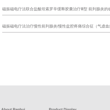
磁振磁电疗法联合盐酸坦索罗辛缓释胶囊治疗Ⅲ型 前列腺炎的
磁振磁电疗法治疗慢性前列腺炎/慢性盆腔疼痛综合征（气虚血
对活化 T 细胞趋化因子、巨噬细胞集落刺激因子水平的影响
About Renhui
Product Display