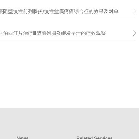
瘀阻型慢性前列腺炎/慢性盆底疼痛综合征的效果及对单
血管细胞黏附因子-1的影响
达泊西汀片治疗Ⅲ型前列腺炎继发早泄的疗效观察
News
Related Services