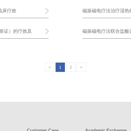
临床疗效
磁振磁电疗法治疗湿热
核细胞趋化蛋白 - 1、
瘀证）的疗效及
磁振磁电疗法联合盐酸
<
1
2
>
Customer Case
Academic Exchange