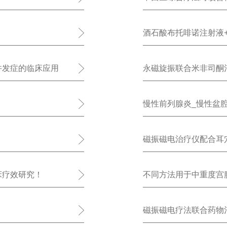
酒石酸布托啡诺注射液+丙
人流术后疼痛的观察研
并发症的临床应用
永磁旋振联合米非司酮
慢性前列腺炎_慢性盆
磁振磁电治疗仪配合耳
床疗效研究！
不同方法用于中重度宫
磁振磁电疗法联合药物治